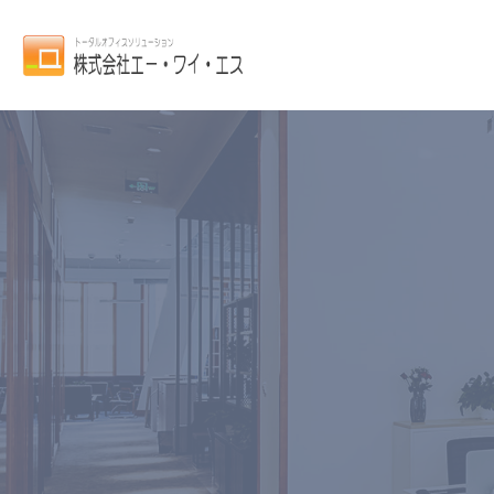
国内シェアNo1バック
BCP対策とランサムウ
Barrac
万一のランサムウェアの感染に備えて、事
BCP対策として有事の事態でも、データを