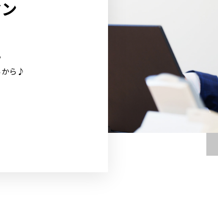
マン
る
らから♪