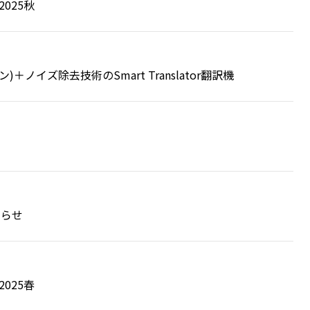
025秋
イズ除去技術のSmart Translator翻訳機
知らせ
025春