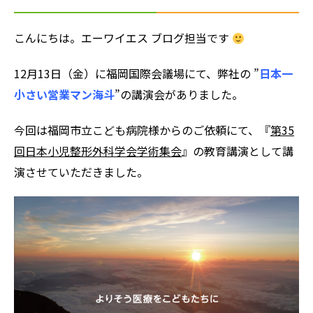
こんにちは。エーワイエス ブログ担当です
12月13日（金）に
福岡国際会議場
にて
、弊社の ”
日本一
小さい営業マン海斗
”の講演会がありました。
今回は福岡市立こども病院様からのご依頼にて、『
第35
回日本小児整形外科学会学術集会
』の教育講演として
講
演させていただきました。